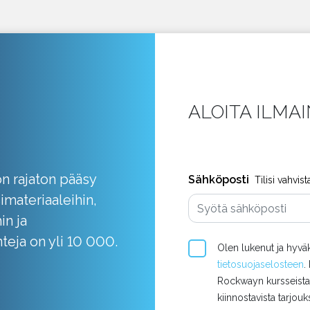
ALOITA ILMA
on rajaton pääsy
Sähköposti
Tilisi vahvis
imateriaaleihin,
in ja
teja on yli 10 000.
Olen lukenut ja hy
tietosuojaselosteen
.
Rockwayn kursseista 
kiinnostavista tarjouks