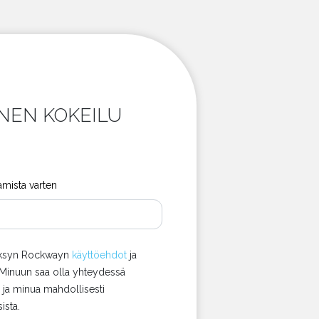
INEN KOKEILU
tamista varten
väksyn Rockwayn
käyttöehdot
ja
 Minuun saa olla yhteydessä
ja minua mahdollisesti
ista.