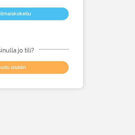
 ilmaiskokeilu
nulla jo tili?
audu sisään