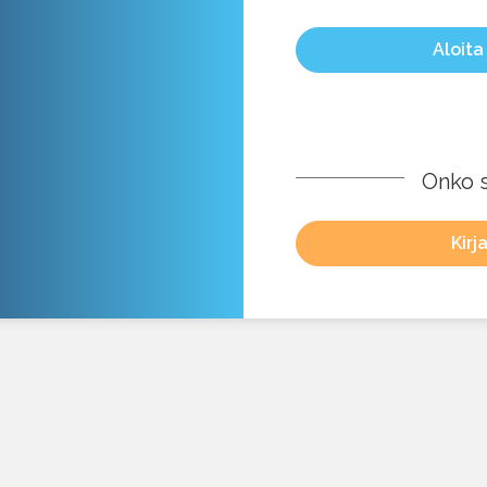
Aloita
Onko si
Kirj