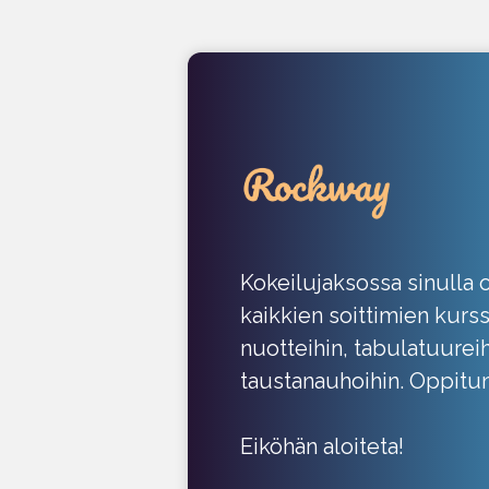
Kokeilujaksossa sinulla 
kaikkien soittimien kurss
nuotteihin, tabulatuureih
taustanauhoihin. Oppitun
Eiköhän aloiteta!